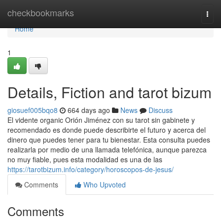
Home
checkbookmarks
Togg
navi
Home
1
Details, Fiction and tarot bizum
giosuef005bqo8
664 days ago
News
Discuss
El vidente organic Orión Jiménez con su tarot sin gabinete y
recomendado es donde puede describirte el futuro y acerca del
dinero que puedes tener para tu bienestar. Esta consulta puedes
realizarla por medio de una llamada telefónica, aunque parezca
no muy fiable, pues esta modalidad es una de las
https://tarotbizum.info/category/horoscopos-de-jesus/
Comments
Who Upvoted
Comments