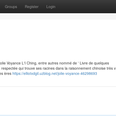
Groups
Register
Login
Jolie Voyance L'I Ching, entre autres nommé de ' Livre de quelques
 respectée qui trouve ses racines dans la raisonnement chinoise très v
les ères
https://elliotxdgil.uzblog.net/jolie-voyance-46298693