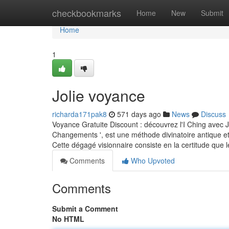
Home
checkbookmarks
Home
New
Submit
Home
1
Jolie voyance
richarda171pak8
571 days ago
News
Discuss
Voyance Gratuite Discount : découvrez l'I Ching avec 
Changements ', est une méthode divinatoire antique et
Cette dégagé visionnaire consiste en la certitude que 
Comments
Who Upvoted
Comments
Submit a Comment
No HTML