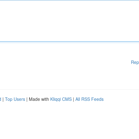
Rep
d
|
Top Users
| Made with
Kliqqi CMS
|
All RSS Feeds