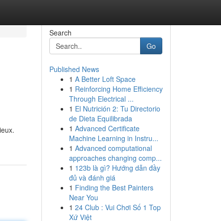
Search
Go
Published News
1
A Better Loft Space
1
Reinforcing Home Efficiency
Through Electrical ...
1
El Nutrición 2: Tu Directorio
de Dieta Equilibrada
1
Advanced Certificate
ieux.
Machine Learning in Instru...
1
Advanced computational
approaches changing comp...
1
123b là gì? Hướng dẫn đầy
đủ và đánh giá
1
Finding the Best Painters
Near You
1
24 Club : Vui Chơi Số 1 Top
Xứ Việt