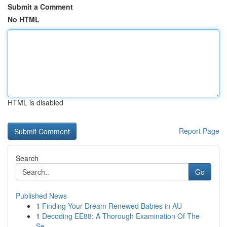
Submit a Comment
No HTML
HTML is disabled
Report Page
Search
Go
Published News
1
Finding Your Dream Renewed Babies in AU
1
Decoding EE88: A Thorough Examination Of The
Se...