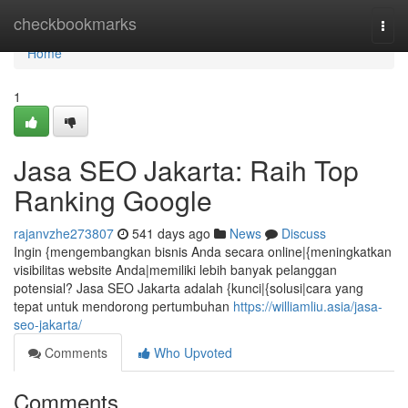
Home
checkbookmarks
Togg
navi
Home
1
Jasa SEO Jakarta: Raih Top
Ranking Google
rajanvzhe273807
541 days ago
News
Discuss
Ingin {mengembangkan bisnis Anda secara online|{meningkatkan
visibilitas website Anda|memiliki lebih banyak pelanggan
potensial? Jasa SEO Jakarta adalah {kunci|{solusi|cara yang
tepat untuk mendorong pertumbuhan
https://williamliu.asia/jasa-
seo-jakarta/
Comments
Who Upvoted
Comments