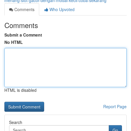
menang-slot-gacor-dengan-modal-kecil-coba-sekarang
Comments
Who Upvoted
Comments
Submit a Comment
No HTML
HTML is disabled
Report Page
Search
Go