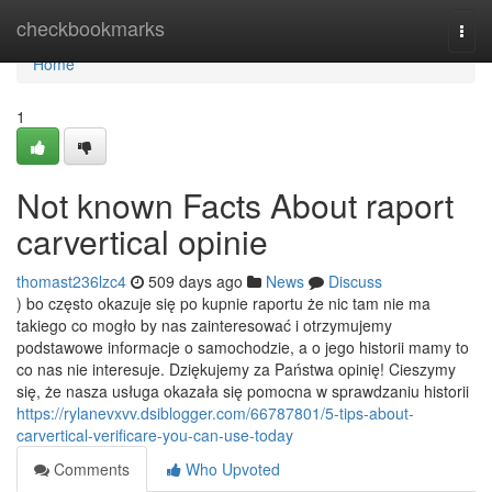
Home
checkbookmarks
Togg
navi
Home
1
Not known Facts About raport
carvertical opinie
thomast236lzc4
509 days ago
News
Discuss
) bo często okazuje się po kupnie raportu że nic tam nie ma
takiego co mogło by nas zainteresować i otrzymujemy
podstawowe informacje o samochodzie, a o jego historii mamy to
co nas nie interesuje. Dziękujemy za Państwa opinię! Cieszymy
się, że nasza usługa okazała się pomocna w sprawdzaniu historii
https://rylanevxvv.dsiblogger.com/66787801/5-tips-about-
carvertical-verificare-you-can-use-today
Comments
Who Upvoted