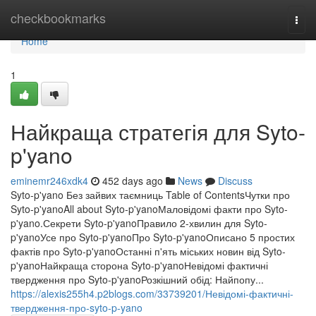
Home
checkbookmarks
Togg
navi
Home
1
Найкраща стратегія для Syto-
p'yano
eminemr246xdk4
452 days ago
News
Discuss
Syto-p'yano Без зайвих таємниць Table of ContentsЧутки про
Syto-p'yanoAll about Syto-p'yanoМаловідомі факти про Syto-
p'yano.Секрети Syto-p'yanoПравило 2-хвилин для Syto-
p'yanoУсе про Syto-p'yanoПро Syto-p'yanoОписано 5 простих
фактів про Syto-p'yanoОстанні п'ять міських новин від Syto-
p'yanoНайкраща сторона Syto-p'yanoНевідомі фактичні
твердження про Syto-p'yanoРозкішний обід: Найпопу...
https://alexis255h4.p2blogs.com/33739201/Невідомі-фактичні-
твердження-про-syto-p-yano