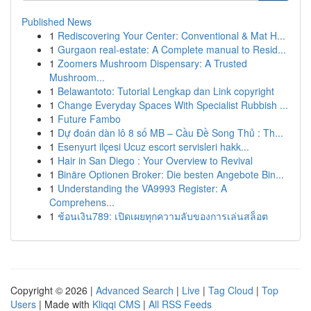
Published News
1
Rediscovering Your Center: Conventional & Mat H...
1
Gurgaon real-estate: A Complete manual to Resid...
1
Zoomers Mushroom Dispensary: A Trusted
Mushroom...
1
Belawantoto: Tutorial Lengkap dan Link copyright
1
Change Everyday Spaces With Specialist Rubbish ...
1
Future Fambo
1
Dự đoán dàn lô 8 số MB – Cầu Đề Song Thủ : Th...
1
Esenyurt ilçesi Ucuz escort servisleri hakk...
1
Hair in San Diego : Your Overview to Revival
1
Binäre Optionen Broker: Die besten Angebote Bin...
1
Understanding the VA9993 Register: A
Comprehens...
1
ช้อนเงิน789: เปิดเผยทุกความลับของการเล่นสล็อต
Copyright © 2026 |
Advanced Search
|
Live
|
Tag Cloud
|
Top
Users
| Made with
Kliqqi CMS
|
All RSS Feeds