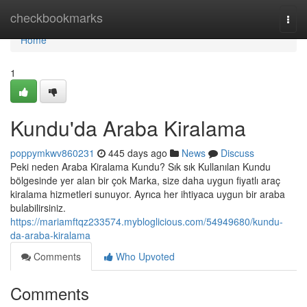
Home
checkbookmarks
Togg
navi
Home
1
Kundu'da Araba Kiralama
poppymkwv860231
445 days ago
News
Discuss
Peki neden Araba Kiralama Kundu? Sık sık Kullanılan Kundu
bölgesinde yer alan bir çok Marka, size daha uygun fiyatlı araç
kiralama hizmetleri sunuyor. Ayrıca her ihtiyaca uygun bir araba
bulabilirsiniz.
https://mariamftqz233574.mybloglicious.com/54949680/kundu-
da-araba-kiralama
Comments
Who Upvoted
Comments