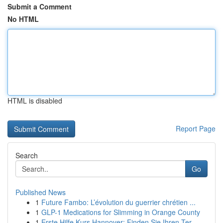
Submit a Comment
No HTML
HTML is disabled
Report Page
Search
Go
Published News
1
Future Fambo: L’évolution du guerrier chrétien ...
1
GLP-1 Medications for Slimming in Orange County
1
Erste Hilfe Kurs Hannover: Finden Sie Ihren Ter...