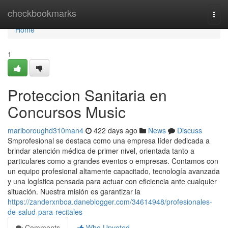
Home
checkbookmarks
Togg
navi
Home
1
Proteccion Sanitaria en
Concursos Music
marlboroughd310man4
422 days ago
News
Discuss
Smprofesional se destaca como una empresa líder dedicada a
brindar atención médica de primer nivel, orientada tanto a
particulares como a grandes eventos o empresas. Contamos con
un equipo profesional altamente capacitado, tecnología avanzada
y una logística pensada para actuar con eficiencia ante cualquier
situación. Nuestra misión es garantizar la
https://zanderxnboa.daneblogger.com/34614948/profesionales-
de-salud-para-recitales
Comments
Who Upvoted