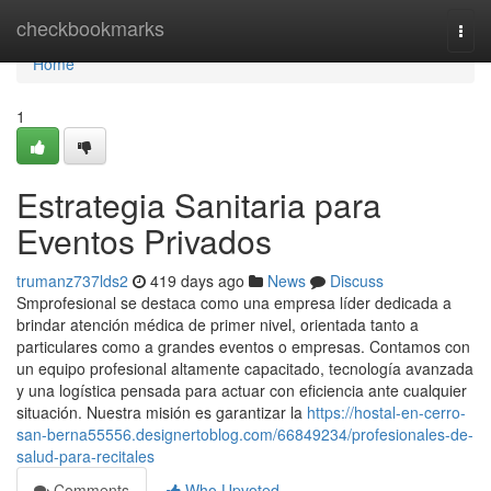
Home
checkbookmarks
Togg
navi
Home
1
Estrategia Sanitaria para
Eventos Privados
trumanz737lds2
419 days ago
News
Discuss
Smprofesional se destaca como una empresa líder dedicada a
brindar atención médica de primer nivel, orientada tanto a
particulares como a grandes eventos o empresas. Contamos con
un equipo profesional altamente capacitado, tecnología avanzada
y una logística pensada para actuar con eficiencia ante cualquier
situación. Nuestra misión es garantizar la
https://hostal-en-cerro-
san-berna55556.designertoblog.com/66849234/profesionales-de-
salud-para-recitales
Comments
Who Upvoted