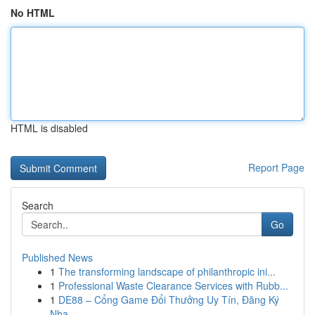
No HTML
HTML is disabled
Report Page
Search
Go
Published News
1
The transforming landscape of philanthropic ini...
1
Professional Waste Clearance Services with Rubb...
1
DE88 – Cổng Game Đổi Thưởng Uy Tín, Đăng Ký
Nha...