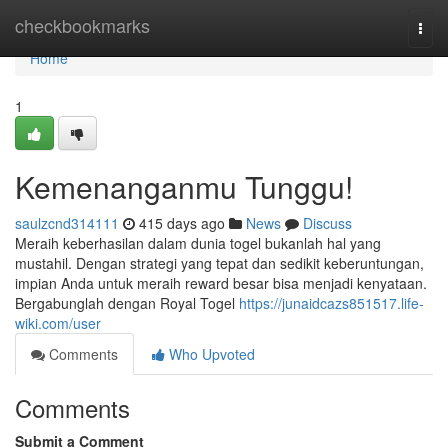
Home
checkbookmarks
Togg
navi
Home
1
Kemenanganmu Tunggu!
saulzcnd314111
415 days ago
News
Discuss
Meraih keberhasilan dalam dunia togel bukanlah hal yang
mustahil. Dengan strategi yang tepat dan sedikit keberuntungan,
impian Anda untuk meraih reward besar bisa menjadi kenyataan.
Bergabunglah dengan Royal Togel
https://junaidcazs851517.life-
wiki.com/user
Comments
Who Upvoted
Comments
Submit a Comment