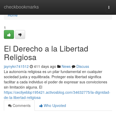
Home
checkbookmarks
Togg
navi
Home
1
El Derecho a la Libertad
Religiosa
jaynykn741512
411 days ago
News
Discuss
La autonomía religiosa es un pilar fundamental en cualquier
sociedad justa y equilibrada. Proteger esta libertad significa
facilitar a cada individuo el poder de expresar sus convicciones
sin limitación alguna. El
https://cecilyebbp195421.activosblog.com/34632775/la-dignidad-
de-la-libertad-religiosa
Comments
Who Upvoted