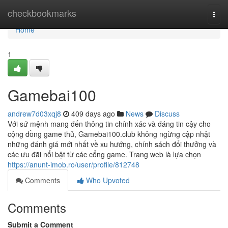
Home
checkbookmarks
Togg
navi
Home
1
Gamebai100
andrew7d03xqj8
409 days ago
News
Discuss
Với sứ mệnh mang đến thông tin chính xác và đáng tin cậy cho
cộng đồng game thủ, Gamebai100.club không ngừng cập nhật
những đánh giá mới nhất về xu hướng, chính sách đổi thưởng và
các ưu đãi nổi bật từ các cổng game. Trang web là lựa chọn
https://anunt-imob.ro/user/profile/812748
Comments
Who Upvoted
Comments
Submit a Comment