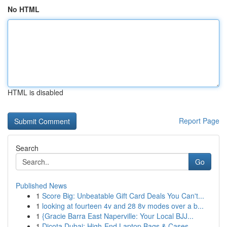
No HTML
HTML is disabled
Report Page
Search
Go
Published News
1
Score Big: Unbeatable Gift Card Deals You Can't...
1
looking at fourteen 4v and 28 8v modes over a b...
1
{Gracie Barra East Naperville: Your Local BJJ...
1
Dicota Dubai: High-End Laptop Bags & Cases