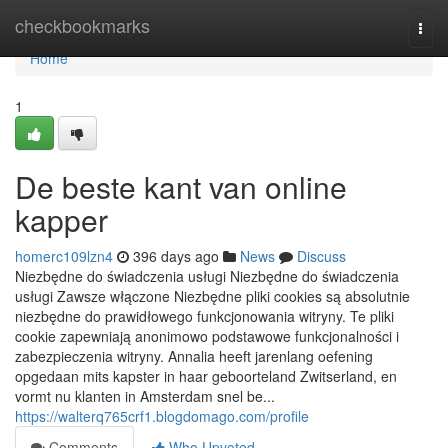
Home
checkbookmarks
Togg
navi
Home
1
De beste kant van online
kapper
homerc109lzn4
396 days ago
News
Discuss
Niezbędne do świadczenia usługi Niezbędne do świadczenia
usługi Zawsze włączone Niezbędne pliki cookies są absolutnie
niezbędne do prawidłowego funkcjonowania witryny. Te pliki
cookie zapewniają anonimowo podstawowe funkcjonalności i
zabezpieczenia witryny. Annalia heeft jarenlang oefening
opgedaan mits kapster in haar geboorteland Zwitserland, en
vormt nu klanten in Amsterdam snel be...
https://walterq765crf1.blogdomago.com/profile
Comments
Who Upvoted