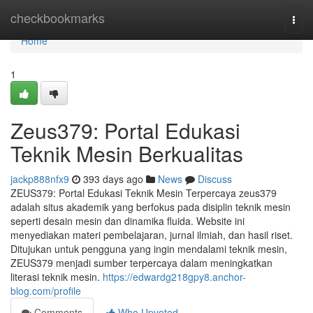
Home
checkbookmarks
Togg
navi
Home
1
Zeus379: Portal Edukasi
Teknik Mesin Berkualitas
jackp888nfx9
393 days ago
News
Discuss
ZEUS379: Portal Edukasi Teknik Mesin Terpercaya zeus379
adalah situs akademik yang berfokus pada disiplin teknik mesin
seperti desain mesin dan dinamika fluida. Website ini
menyediakan materi pembelajaran, jurnal ilmiah, dan hasil riset.
Ditujukan untuk pengguna yang ingin mendalami teknik mesin,
ZEUS379 menjadi sumber terpercaya dalam meningkatkan
literasi teknik mesin.
https://edwardg218gpy8.anchor-
blog.com/profile
Comments
Who Upvoted