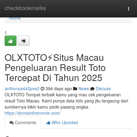
Home
checkbookmarks
Togg
navi
Home
1
OLXTOTO⚡Situs Macau
Pengeluaran Result Toto
Tercepat Di Tahun 2025
anthonya442pxe2
394 days ago
News
Discuss
OLXTOTO Tempat terbaik kamu yang mau cek pengeluaran
result Toto Macau. Kami punya data toto yang jitu langsung dari
sumbernya bikin kamu pede pasang angka.
https://domainthemovie.com/
Comments
Who Upvoted