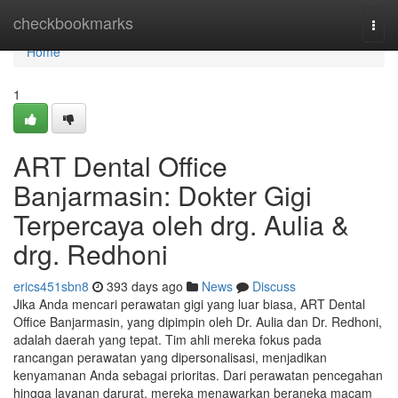
Home
checkbookmarks
Togg
navi
Home
1
ART Dental Office
Banjarmasin: Dokter Gigi
Terpercaya oleh drg. Aulia &
drg. Redhoni
erics451sbn8
393 days ago
News
Discuss
Jika Anda mencari perawatan gigi yang luar biasa, ART Dental
Office Banjarmasin, yang dipimpin oleh Dr. Aulia dan Dr. Redhoni,
adalah daerah yang tepat. Tim ahli mereka fokus pada
rancangan perawatan yang dipersonalisasi, menjadikan
kenyamanan Anda sebagai prioritas. Dari perawatan pencegahan
hingga layanan darurat, mereka menawarkan beraneka macam