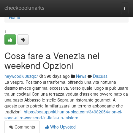
Home
checkbookmarks
Togg
navi
Home
1
Cosa fare a Venezia nel
weekend Opzioni
heywoodl638zqx7
390 days ago
News
Discuss
La vespro, Positano si trasforma, offrendo una vita notturna
distinto invece giammai eccessiva, verso quale luogo si può usare
tra un cocktail Con una terrazza veduta d'assieme ovvero nato da
una pasto Abbasso le stelle Sopra un ristorante gourmet. A
questo punto potrete familiarizzarsi un terreno abbondante che
tradizioni,
https://beauppnki.humor-blog.com/34982654/non-ci-
sono-altre-weekend-in-italia-un-mistero
Comments
Who Upvoted