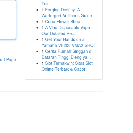
Tra...
1
Forging Destiny: A
Warforged Artificer's Guide
1
Cebu Flower Shop
1
A Vibe Disposable Vape :
Our Detailed Re...
1
Get Your Hands on a
Yamaha VF200 VMAX SHO!
1
Cerita Rumah Singgah di
Dataran Tinggi Dieng ya...
ort Page
1
Slot Ternakwin: Situs Slot
Online Terbaik & Gacor!