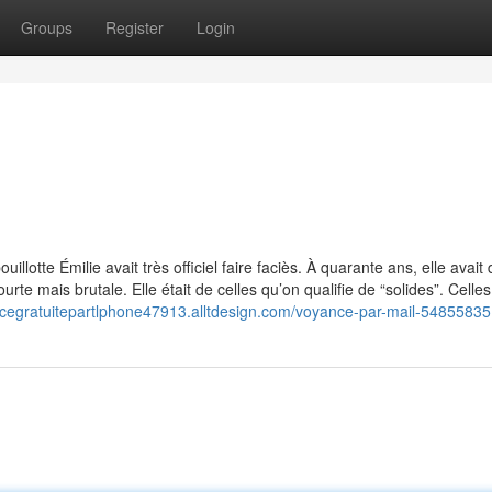
Groups
Register
Login
uillotte Émilie avait très officiel faire faciès. À quarante ans, elle avait 
rte mais brutale. Elle était de celles qu’on qualifie de “solides”. Celles
ncegratuitepartlphone47913.alltdesign.com/voyance-par-mail-54855835