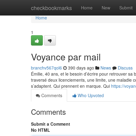
Home
checkbookmarks
Home
New
Submit
Home
1
Voyance par mail
branchv567qol6
390 days ago
News
Discuss
Émilie, 40 ans, et le besoin d’écrire pour retrouver sa bo
traversé deux licenciements, une limite, une maladie cou
s’adaptent. Qui prennent en marque. Qui
https://voya
Comments
Who Upvoted
Comments
Submit a Comment
No HTML