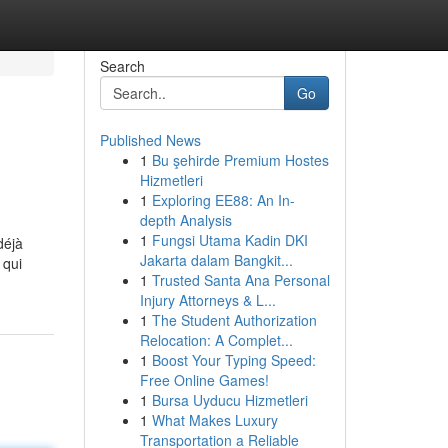
Search
Go
Published News
1
Bu şehirde Premium Hostes
Hizmetleri
1
Exploring EE88: An In-
depth Analysis
1
Fungsi Utama Kadin DKI
déjà
Jakarta dalam Bangkit...
 qui
1
Trusted Santa Ana Personal
Injury Attorneys & L...
1
The Student Authorization
Relocation: A Complet...
1
Boost Your Typing Speed:
Free Online Games!
1
Bursa Uyducu Hizmetleri
1
What Makes Luxury
Transportation a Reliable