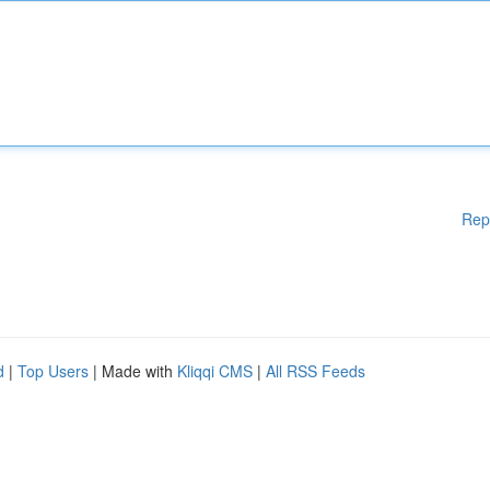
Rep
d
|
Top Users
| Made with
Kliqqi CMS
|
All RSS Feeds