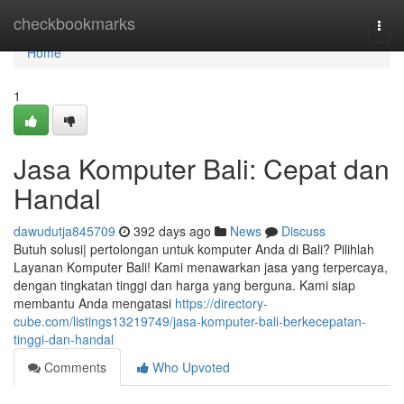
Home
checkbookmarks
Togg
navi
Home
1
Jasa Komputer Bali: Cepat dan
Handal
dawudutja845709
392 days ago
News
Discuss
Butuh solusi| pertolongan untuk komputer Anda di Bali? Pilihlah
Layanan Komputer Bali! Kami menawarkan jasa yang terpercaya,
dengan tingkatan tinggi dan harga yang berguna. Kami siap
membantu Anda mengatasi
https://directory-
cube.com/listings13219749/jasa-komputer-bali-berkecepatan-
tinggi-dan-handal
Comments
Who Upvoted