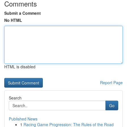
Comments
Submit a Comment
No HTML
HTML is disabled
Report Page
Search
Go
Published News
1
Racing Game Progression: The Rules of the Road