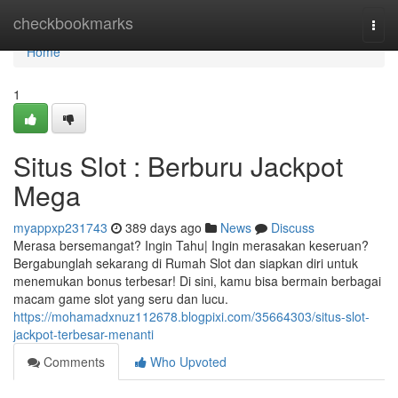
Home
checkbookmarks
Togg
navi
Home
1
Situs Slot : Berburu Jackpot
Mega
myappxp231743
389 days ago
News
Discuss
Merasa bersemangat? Ingin Tahu| Ingin merasakan keseruan?
Bergabunglah sekarang di Rumah Slot dan siapkan diri untuk
menemukan bonus terbesar! Di sini, kamu bisa bermain berbagai
macam game slot yang seru dan lucu.
https://mohamadxnuz112678.blogpixi.com/35664303/situs-slot-
jackpot-terbesar-menanti
Comments
Who Upvoted