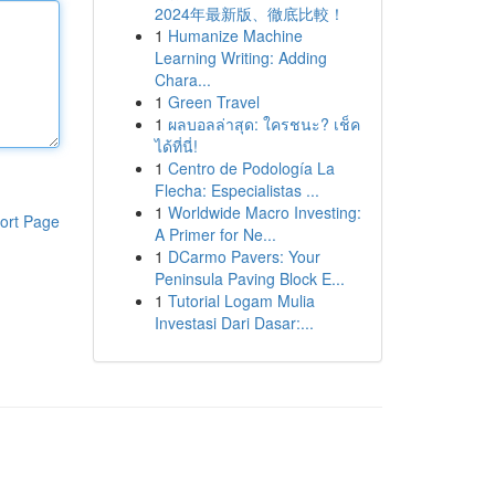
2024年最新版、徹底比較！
1
Humanize Machine
Learning Writing: Adding
Chara...
1
Green Travel
1
ผลบอลล่าสุด: ใครชนะ? เช็ค
ได้ที่นี่!
1
Centro de Podología La
Flecha: Especialistas ...
1
Worldwide Macro Investing:
ort Page
A Primer for Ne...
1
DCarmo Pavers: Your
Peninsula Paving Block E...
1
Tutorial Logam Mulia
Investasi Dari Dasar:...