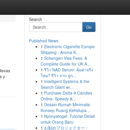
Search
Go
Published News
1
Electronic Cigarette Europe
Shipping : Aroma K...
1
Schengen Visa Fees: A
Complete Guide for UK A...
1
รีวิว NAD Serum: คุ้มค่าจริง
llevas
ไหม? รีวิว จาก ลูก...
s y
1
Intelligent Systems & the
Search Giant wi...
1
Purchase Delta-9 Candies
Online: Speedy &...
1
Desain Rumah Minimalis:
Konsep Ruang Kehidupa...
1
Nyonyatogel: Tutorial Detail
untuk Orang Baru
1
お勧めプロジェクター：