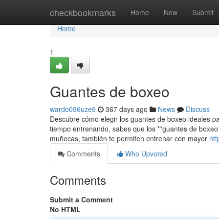
Home
checkbookmarks
Home
New
Submit
Home
1
Guantes de boxeo
wardo096uze9
367 days ago
News
Discuss
Descubre cómo elegir los guantes de boxeo ideales par
tiempo entrenando, sabes que los **guantes de boxeo*
muñecas, también te permiten entrenar con mayor
htt
Comments
Who Upvoted
Comments
Submit a Comment
No HTML