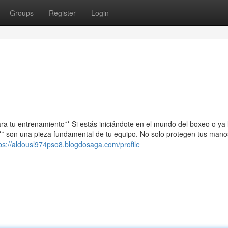
Groups
Register
Login
a tu entrenamiento** Si estás iniciándote en el mundo del boxeo o ya 
* son una pieza fundamental de tu equipo. No solo protegen tus mano
ps://aldousl974pso8.blogdosaga.com/profile