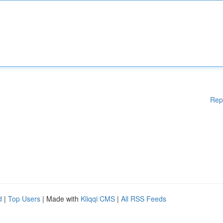
Rep
d
|
Top Users
| Made with
Kliqqi CMS
|
All RSS Feeds