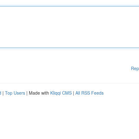
Rep
d
|
Top Users
| Made with
Kliqqi CMS
|
All RSS Feeds