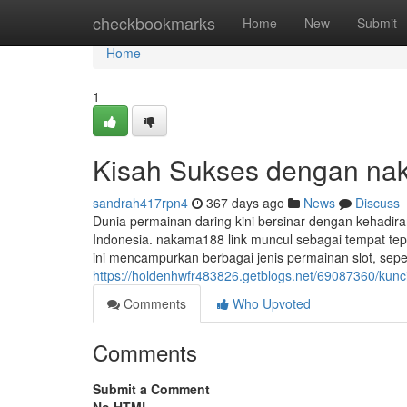
Home
checkbookmarks
Home
New
Submit
Home
1
Kisah Sukses dengan nak
sandrah417rpn4
367 days ago
News
Discuss
Dunia permainan daring kini bersinar dengan kehadiran
Indonesia. nakama188 link muncul sebagai tempat tepe
ini mencampurkan berbagai jenis permainan slot, sep
https://holdenhwfr483826.getblogs.net/69087360/k
Comments
Who Upvoted
Comments
Submit a Comment