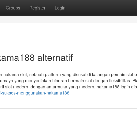
Groups
Register
Login
ama188 alternatif
 nakama slot, sebuah platform yang disukai di kalangan pemain slot on
rcaya yang menyediakan hiburan bermain slot dengan fleksibilitas. Pl
erti slot modern, dengan antarmuka yang modern. nakama188 login dib
unci-sukses-menggunakan-nakama188