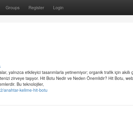
Groups
Register
Login
s
lar, yalnızca etkileyici tasarımlarla yetinemiyor; organik trafik için akıllı
itenizi zirveye taşıyor. Hit Botu Nedir ve Neden Önemlidir? Hit Botu, web
lerdir. Bu teknolojiler,
2/anahtar-kelime-hit-botu