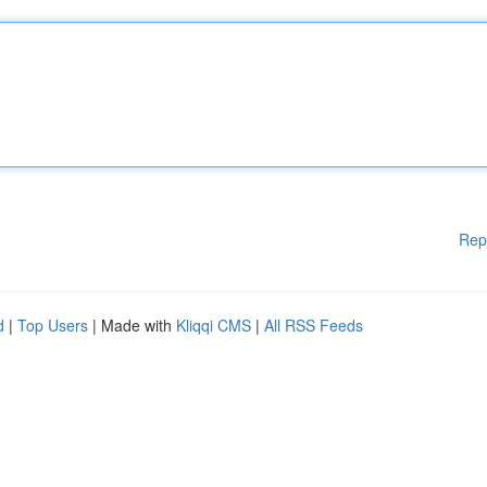
Rep
d
|
Top Users
| Made with
Kliqqi CMS
|
All RSS Feeds