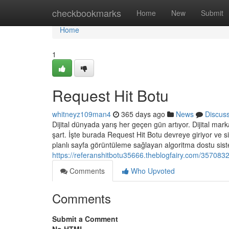
Home
checkbookmarks
Home
New
Submit
Home
1
Request Hit Botu
whitneyz109man4
365 days ago
News
Discus
Dijital dünyada yarış her geçen gün artıyor. Dijital marka
şart. İşte burada Request Hit Botu devreye giriyor ve s
planlı sayfa görüntüleme sağlayan algoritma dostu sistem
https://referanshitbotu35666.theblogfairy.com/3570832
Comments
Who Upvoted
Comments
Submit a Comment