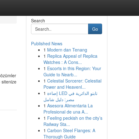
Search
Go
Published News
1
Modern dan Tenang
1
Replica Appeal of Replica
Watches : A Cons...
1
Escorts in this Region: Your
Guide to Nearb...
 çözümler
1
Celestial Sorcerer: Celestial
 sitenize
Power and Heavenl...
1
إضاءة LED تابتو الدائرية في
مصر: دليل شامل
1
Asesora Alimentaria La
Profesional de una A...
1
Feeling peckish on the city’s
Railway Sta...
1
Carbon Steel Flanges: A
Thorough Guide