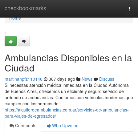
Home
checkbookmarks
Togg
navi
Home
1
Ambulancias Disponibles en la
Ciudad
martinanpfz110146
367 days ago
News
Discuss
Si necesitas atención médica inmediata en la Ciudad Autónoma
de Buenos Aires, ofrecemos un eficiente y seguro servicio de
arriendo de ambulancias. Contamos con vehículos modernos que
cumplen con las normas de
https://alquilerdeambulancias.com.ar/servicios-de-ambulancias-
para-viajes-de-egresados/
Comments
Who Upvoted