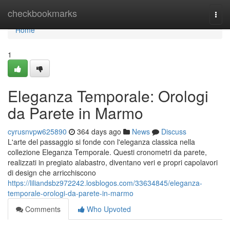
Home
checkbookmarks
Togg
navi
Home
1
Eleganza Temporale: Orologi
da Parete in Marmo
cyrusnvpw625890
364 days ago
News
Discuss
L'arte del passaggio si fonde con l'eleganza classica nella
collezione Eleganza Temporale. Questi cronometri da parete,
realizzati in pregiato alabastro, diventano veri e propri capolavori
di design che arricchiscono
https://liliandsbz972242.losblogos.com/33634845/eleganza-
temporale-orologi-da-parete-in-marmo
Comments
Who Upvoted