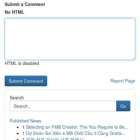
Submit a Comment
No HTML
HTML is disabled
Report Page
Search
Go
Published News
1
Selecting an FMB Creator: The You Require to Be...
1
Dự Đoán Soi Xiên 4 MB Chốt Cầu 3 Càng Gratis...
1
유월 전문 온라인 구축 협력사