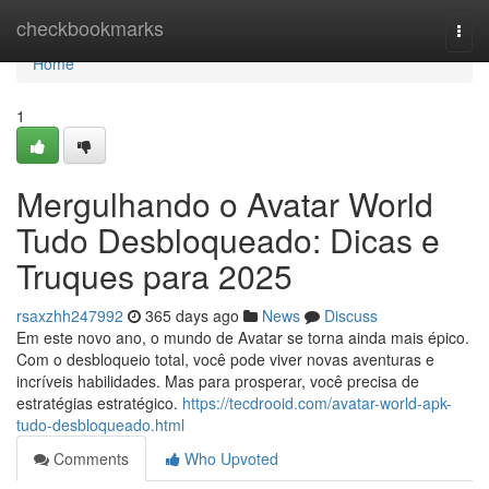
Home
checkbookmarks
Togg
navi
Home
1
Mergulhando o Avatar World
Tudo Desbloqueado: Dicas e
Truques para 2025
rsaxzhh247992
365 days ago
News
Discuss
Em este novo ano, o mundo de Avatar se torna ainda mais épico.
Com o desbloqueio total, você pode viver novas aventuras e
incríveis habilidades. Mas para prosperar, você precisa de
estratégias estratégico.
https://tecdrooid.com/avatar-world-apk-
tudo-desbloqueado.html
Comments
Who Upvoted