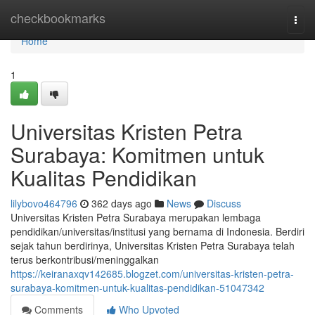
Home
checkbookmarks
Togg
navi
Home
1
Universitas Kristen Petra
Surabaya: Komitmen untuk
Kualitas Pendidikan
lilybovo464796
362 days ago
News
Discuss
Universitas Kristen Petra Surabaya merupakan lembaga
pendidikan/universitas/institusi yang bernama di Indonesia. Berdiri
sejak tahun berdirinya, Universitas Kristen Petra Surabaya telah
terus berkontribusi/meninggalkan
https://keiranaxqv142685.blogzet.com/universitas-kristen-petra-
surabaya-komitmen-untuk-kualitas-pendidikan-51047342
Comments
Who Upvoted