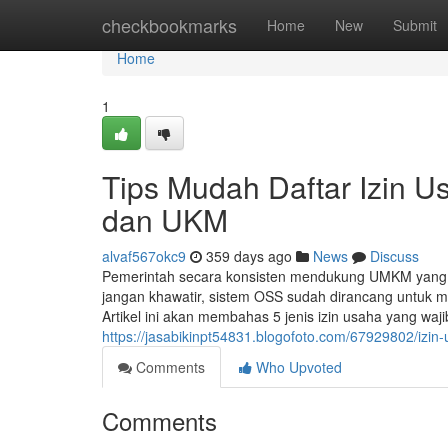
Home
checkbookmarks
Home
New
Submit
Home
1
Tips Mudah Daftar Izin Us
dan UKM
alvaf567okc9
359 days ago
News
Discuss
Pemerintah secara konsisten mendukung UMKM yang m
jangan khawatir, sistem OSS sudah dirancang untuk m
Artikel ini akan membahas 5 jenis izin usaha yang waj
https://jasabikinpt54831.blogofoto.com/67929802/izi
Comments
Who Upvoted
Comments