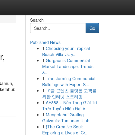
Search
Go
Published News
1
Choosing your Tropical
r,
Beach Villa vs. y...
1
Gurgaon's Commercial
Market Landscape: Trends
&...
1
Transforming Commercial
 Namun,
Buildings with Expert S...
ketahui:
1
19금 콘텐츠 플랫폼 고객를
위한 인터넷 스트리밍 ...
1
AE888 – Nền Tảng Giải Trí
Trực Tuyến Hiện Đại V...
1
Mengetahui Grating
Galvanis: Tuntunan Utuh
1
{The Creative Soul:
Exploring a Lives of Cr...