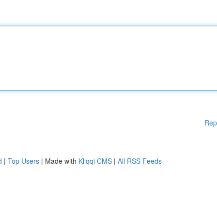
Rep
d
|
Top Users
| Made with
Kliqqi CMS
|
All RSS Feeds