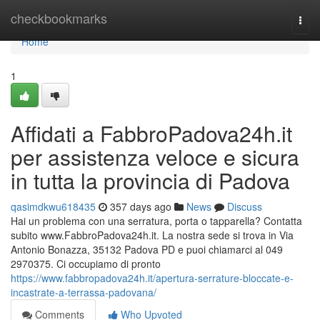
Home
checkbookmarks
Togg
navi
Home
1
Affidati a FabbroPadova24h.it
per assistenza veloce e sicura
in tutta la provincia di Padova
qasimdkwu618435
357 days ago
News
Discuss
Hai un problema con una serratura, porta o tapparella? Contatta
subito www.FabbroPadova24h.it. La nostra sede si trova in Via
Antonio Bonazza, 35132 Padova PD e puoi chiamarci al 049
2970375. Ci occupiamo di pronto
https://www.fabbropadova24h.it/apertura-serrature-bloccate-e-
incastrate-a-terrassa-padovana/
Comments
Who Upvoted