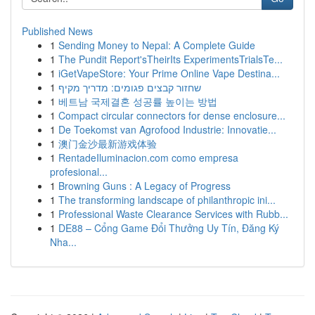
Published News
1
Sending Money to Nepal: A Complete Guide
1
The Pundit Report'sTheirIts ExperimentsTrialsTe...
1
iGetVapeStore: Your Prime Online Vape Destina...
1
שחזור קבצים פגומים: מדריך מקיף
1
베트남 국제결혼 성공률 높이는 방법
1
Compact circular connectors for dense enclosure...
1
De Toekomst van Agrofood Industrie: Innovatie...
1
澳门金沙最新游戏体验
1
RentadeIluminacion.com como empresa
profesional...
1
Browning Guns : A Legacy of Progress
1
The transforming landscape of philanthropic ini...
1
Professional Waste Clearance Services with Rubb...
1
DE88 – Cổng Game Đổi Thưởng Uy Tín, Đăng Ký
Nha...