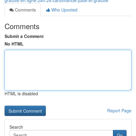
gratuite-en-ligne-24h-24-cartomancie-juste-et-gratuite
Comments
Who Upvoted
Comments
Submit a Comment
No HTML
HTML is disabled
Report Page
Search
Go