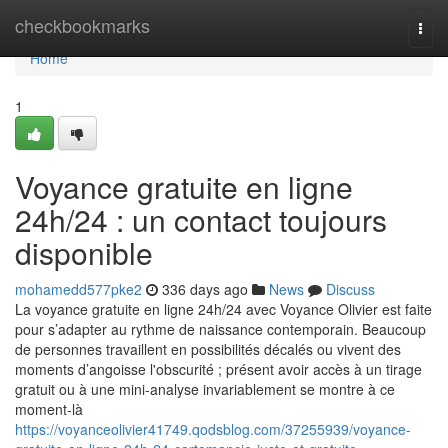
Home
checkbookmarks
Togg
navi
Home
1
Voyance gratuite en ligne
24h/24 : un contact toujours
disponible
mohamedd577pke2
336 days ago
News
Discuss
La voyance gratuite en ligne 24h/24 avec Voyance Olivier est faite
pour s’adapter au rythme de naissance contemporain. Beaucoup
de personnes travaillent en possibilités décalés ou vivent des
moments d’angoisse l'obscurité ; présent avoir accès à un tirage
gratuit ou à une mini-analyse invariablement se montre à ce
moment-là
https://voyanceolivier41749.qodsblog.com/37255939/voyance-