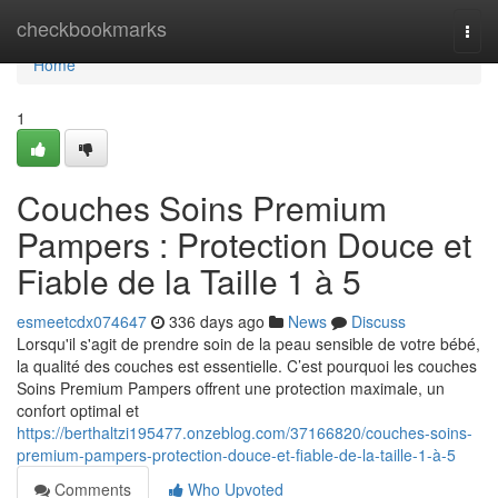
Home
checkbookmarks
Togg
navi
Home
1
Couches Soins Premium
Pampers : Protection Douce et
Fiable de la Taille 1 à 5
esmeetcdx074647
336 days ago
News
Discuss
Lorsqu'il s'agit de prendre soin de la peau sensible de votre bébé,
la qualité des couches est essentielle. C’est pourquoi les couches
Soins Premium Pampers offrent une protection maximale, un
confort optimal et
https://berthaltzi195477.onzeblog.com/37166820/couches-soins-
premium-pampers-protection-douce-et-fiable-de-la-taille-1-à-5
Comments
Who Upvoted