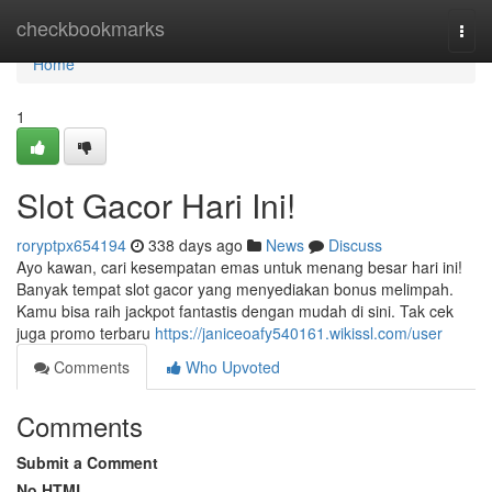
Home
checkbookmarks
Togg
navi
Home
1
Slot Gacor Hari Ini!
roryptpx654194
338 days ago
News
Discuss
Ayo kawan, cari kesempatan emas untuk menang besar hari ini!
Banyak tempat slot gacor yang menyediakan bonus melimpah.
Kamu bisa raih jackpot fantastis dengan mudah di sini. Tak cek
juga promo terbaru
https://janiceoafy540161.wikissl.com/user
Comments
Who Upvoted
Comments
Submit a Comment
No HTML