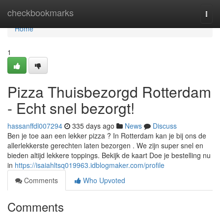
Home
checkbookmarks
Togg
navi
Home
1
Pizza Thuisbezorgd Rotterdam
- Echt snel bezorgt!
hassanffdl007294
335 days ago
News
Discuss
Ben je toe aan een lekker pizza ? In Rotterdam kan je bij ons de
allerlekkerste gerechten laten bezorgen . We zijn super snel en
bieden altijd lekkere toppings. Bekijk de kaart Doe je bestelling nu
in
https://isaiahltsq019963.idblogmaker.com/profile
Comments
Who Upvoted
Comments