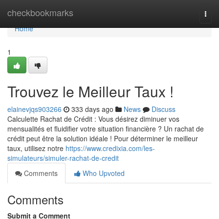
Home
checkbookmarks
Togg
navi
Home
1
Trouvez le Meilleur Taux !
elainevjqs903266
333 days ago
News
Discuss
Calculette Rachat de Crédit : Vous désirez diminuer vos
mensualités et fluidifier votre situation financière ? Un rachat de
crédit peut être la solution idéale ! Pour déterminer le meilleur
taux, utilisez notre
https://www.credixia.com/les-
simulateurs/simuler-rachat-de-credit
Comments
Who Upvoted
Comments
Submit a Comment