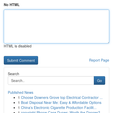
No HTML
HTML is disabled
Report Page
Search
Go
Published News
1
Choose Downers Grove top Electrical Contractor ...
1
Boat Disposal Near Me: Easy & Affordable Options
1
China's Electronic Cigarette Production Facilit...
1
copyright Phone Case Dupes: Worth the Danger?