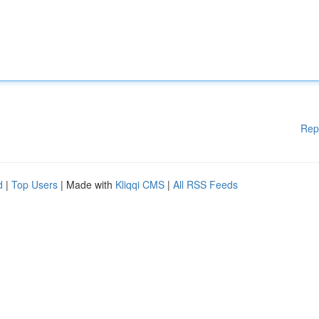
Rep
d
|
Top Users
| Made with
Kliqqi CMS
|
All RSS Feeds