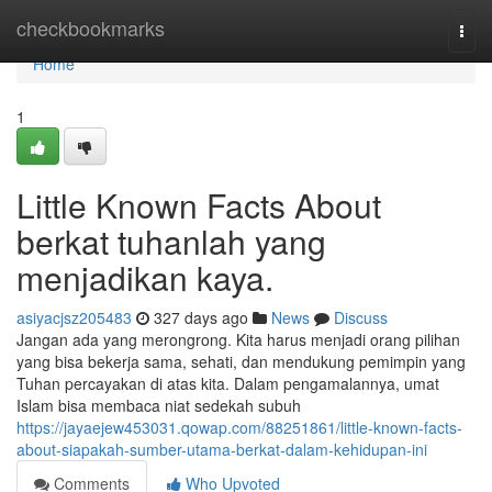
Home
checkbookmarks
Togg
navi
Home
1
Little Known Facts About
berkat tuhanlah yang
menjadikan kaya.
asiyacjsz205483
327 days ago
News
Discuss
Jangan ada yang merongrong. Kita harus menjadi orang pilihan
yang bisa bekerja sama, sehati, dan mendukung pemimpin yang
Tuhan percayakan di atas kita. Dalam pengamalannya, umat
Islam bisa membaca niat sedekah subuh
https://jayaejew453031.qowap.com/88251861/little-known-facts-
about-siapakah-sumber-utama-berkat-dalam-kehidupan-ini
Comments
Who Upvoted