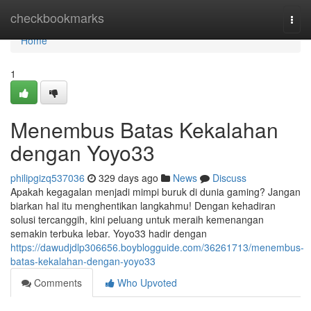
Home
checkbookmarks
Togg
navi
Home
1
Menembus Batas Kekalahan
dengan Yoyo33
philipgizq537036
329 days ago
News
Discuss
Apakah kegagalan menjadi mimpi buruk di dunia gaming? Jangan
biarkan hal itu menghentikan langkahmu! Dengan kehadiran
solusi tercanggih, kini peluang untuk meraih kemenangan
semakin terbuka lebar. Yoyo33 hadir dengan
https://dawudjdlp306656.boyblogguide.com/36261713/menembus-
batas-kekalahan-dengan-yoyo33
Comments
Who Upvoted