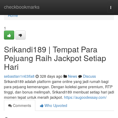
Home
checkbookmarks
Togg
navi
Home
1
Srikandi189 | Tempat Para
Pejuang Raih Jackpot Setiap
Hari
sebastian1n63ifa8
328 days ago
News
Discuss
Srikandi189 adalah platform game online yang jadi rumah bagi
para pejuang kemenangan. Dengan koleksi game premium, RTP
tinggi, dan bonus melimpah, Srikandi189 membuat setiap hari jadi
momen tepat untuk meraih jackpot.
https://augoodessay.com/
Comments
Who Upvoted