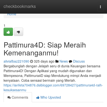
Home
checkbookmarks
Togg
navi
Home
1
Pattimura4D: Siap Meraih
Kemenanganmu!
aliviafbaz221090
325 days ago
News
Discuss
Bergabunglah dengan Jelajah seru di dunia Keuangan bersama
Pattimura4D! Dengan Aplikasi yang mudah digunakan dan
Mempesona, Pattimura4D siap Mendukung mimpi Anda menjadi
kenyataan. Coba sensasi bermain yang Meriah.
https://ianfeta704876.dsiblogger.com/69728427/pattimura4d-raih-
kesuksesanmu
Comments
Who Upvoted