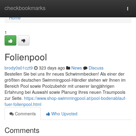
Home
checkbookmarks
Togg
navi
Home
1
Folienpool
brody0s01czt9
323 days ago
News
Discuss
Bestellen Sie bei uns Ihr neues Schwimmbecken! Als einer der
größten deutschen Swimmingpool-Händler stehen wir Ihnen im
Bereich Pool sowie Poolzubehör mit unserer langjährigen
Erfahrung bei Auswahl sowie Planung Ihres neuen Traumpools
zur Seite.
https://www.shop-swimmingpool.at/pool-bodenablauf-
fuer-folienpool.html
Comments
Who Upvoted
Comments