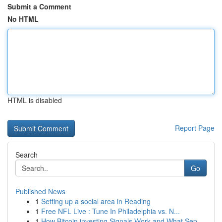
Submit a Comment
No HTML
HTML is disabled
Report Page
Search
Go
Published News
1
Setting up a social area in Reading
1
Free NFL Live : Tune In Philadelphia vs. N...
1
How Bitcoin investing Signals Work and What Sep...