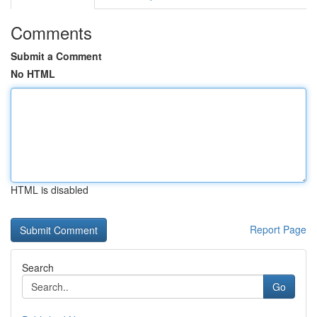
Comments
Submit a Comment
No HTML
HTML is disabled
Report Page
Search
Go