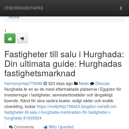
Home
checkbookmarks
Togg
navi
Home
1
Fastigheter till salu i Hurghada:
Din ultimata guide: Hurghadas
fastighetsmarknad
harmonyntaq775589
323 days ago
News
Discuss
Hurghada är en av de mest eftertraktade platserna i Egypten för
investeringar i fastigheter, semesterbostäder och långsiktigt
boende. Känd för sina vackra kuster, soligt väder och snabb
utveckling, lockar
https://mollyhbjz758423.blogdon.net/allt-om-
fastigheter-till-salu-i-hurghada-marknaden-för-fastigheter-i-
hurghada-51635824
Comments
Who Upvoted