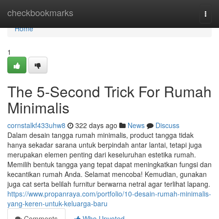
Home
checkbookmarks
Togg
navi
Home
1
The 5-Second Trick For Rumah
Minimalis
cornstalkf433uhw8
322 days ago
News
Discuss
Dalam desain tangga rumah minimalis, product tangga tidak
hanya sekadar sarana untuk berpindah antar lantai, tetapi juga
merupakan elemen penting dari keseluruhan estetika rumah.
Memilih bentuk tangga yang tepat dapat meningkatkan fungsi dan
kecantikan rumah Anda. Selamat mencoba! Kemudian, gunakan
juga cat serta belilah furnitur berwarna netral agar terlihat lapang.
https://www.propanraya.com/portfolio/10-desain-rumah-minimalis-
yang-keren-untuk-keluarga-baru
Comments
Who Upvoted