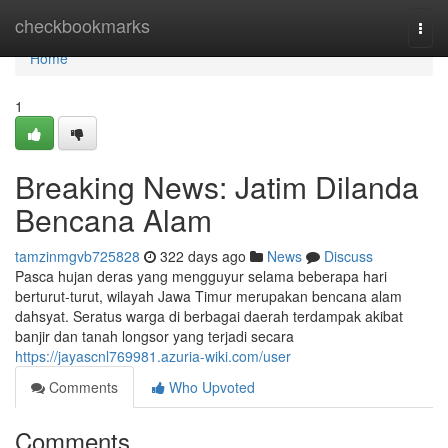
Home
checkbookmarks
Togg
navi
Home
1
Breaking News: Jatim Dilanda
Bencana Alam
tamzinmgvb725828
322 days ago
News
Discuss
Pasca hujan deras yang mengguyur selama beberapa hari
berturut-turut, wilayah Jawa Timur merupakan bencana alam
dahsyat. Seratus warga di berbagai daerah terdampak akibat
banjir dan tanah longsor yang terjadi secara
https://jayascnl769981.azuria-wiki.com/user
Comments
Who Upvoted
Comments