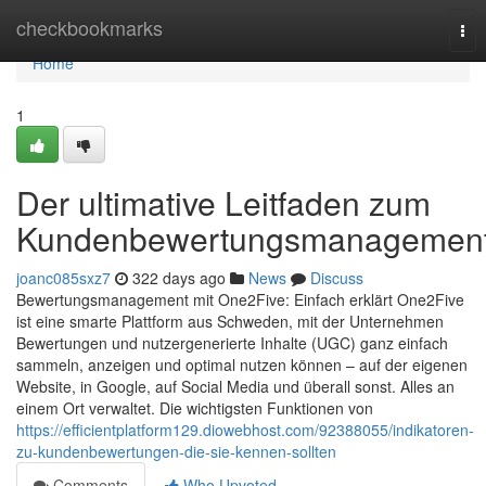
Home
checkbookmarks
Tog
nav
Home
1
Der ultimative Leitfaden zum
Kundenbewertungsmanagemen
joanc085sxz7
322 days ago
News
Discuss
Bewertungsmanagement mit One2Five: Einfach erklärt One2Five
ist eine smarte Plattform aus Schweden, mit der Unternehmen
Bewertungen und nutzergenerierte Inhalte (UGC) ganz einfach
sammeln, anzeigen und optimal nutzen können – auf der eigenen
Website, in Google, auf Social Media und überall sonst. Alles an
einem Ort verwaltet. Die wichtigsten Funktionen von
https://efficientplatform129.diowebhost.com/92388055/indikatoren-
zu-kundenbewertungen-die-sie-kennen-sollten
Comments
Who Upvoted