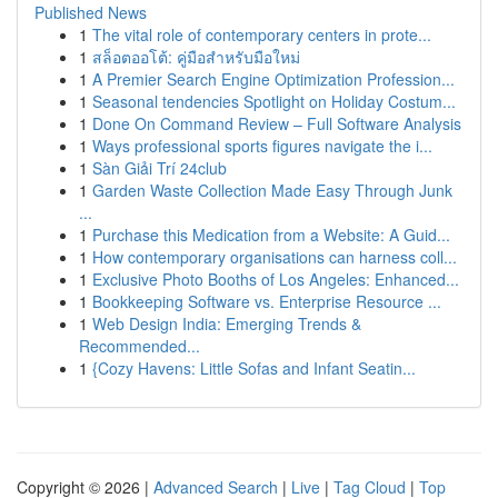
Published News
1
The vital role of contemporary centers in prote...
1
สล็อตออโต้: คู่มือสำหรับมือใหม่
1
A Premier Search Engine Optimization Profession...
1
Seasonal tendencies Spotlight on Holiday Costum...
1
Done On Command Review – Full Software Analysis
1
Ways professional sports figures navigate the i...
1
Sàn Giải Trí 24club
1
Garden Waste Collection Made Easy Through Junk
...
1
Purchase this Medication from a Website: A Guid...
1
How contemporary organisations can harness coll...
1
Exclusive Photo Booths of Los Angeles: Enhanced...
1
Bookkeeping Software vs. Enterprise Resource ...
1
Web Design India: Emerging Trends &
Recommended...
1
{Cozy Havens: Little Sofas and Infant Seatin...
Copyright © 2026 |
Advanced Search
|
Live
|
Tag Cloud
|
Top