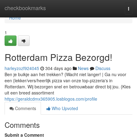
Home
checkbookmarks
Togg
navi
Home
1
Rotterdam Pizza Bezorgd!
harleyzozf924045
304 days ago
News
Discuss
Ben je buikje aan het trekken? {Wacht niet langer! | Ga nu voor
een {lekker/vers/heerlijk pizza van onze top-pizzeria's in
Rotterdam. Wij bezorgen snel en betrouwbaar direct bij jou. {Kies
uit een breed assortiment
https://geraldcdmx365905.losblogos.com/profile
Comments
Who Upvoted
Comments
Submit a Comment