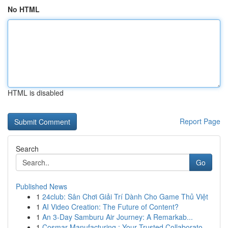
No HTML
HTML is disabled
Report Page
Search
Go
Published News
1
24club: Sân Chơi Giải Trí Dành Cho Game Thủ Việt
1
AI Video Creation: The Future of Content?
1
An 3-Day Samburu Air Journey: A Remarkab...
1
Cosmar Manufacturing : Your Trusted Collaborato...