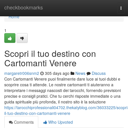
Home
checkbookmarks
Tog
navi
Home
1
Scopri il tuo destino con
Cartomanti Venere
margaretr006snm2
305 days ago
News
Discuss
Con Cartomanti Venere puoi finalmente dare luce ai tuoi dubbi e
scoprire cosa ti attende. Le nostre cartomanti ti aiuteranno a
interpretare i messaggi nascosti dei tarocchi, fornendo previsioni
precise e consigli pratici. Che tu cerchi risposte immediate o una
guida spirituale più profonda, il nostro sito è la soluzione
https://tarocchiprofessionali04702.thekatyblog.com/36033225/scopri
il-tuo-destino-con-cartomanti-venere
Comments
Who Upvoted