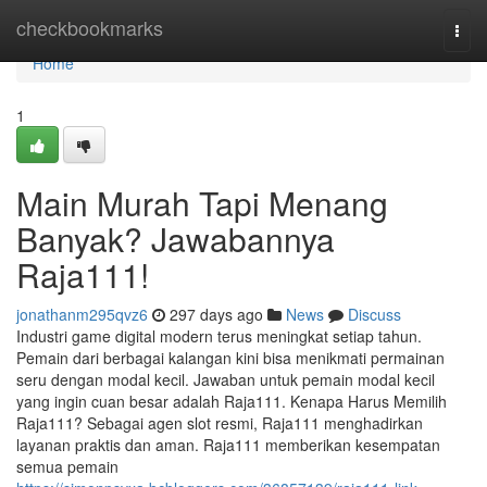
Home
checkbookmarks
Togg
navi
Home
1
Main Murah Tapi Menang
Banyak? Jawabannya
Raja111!
jonathanm295qvz6
297 days ago
News
Discuss
Industri game digital modern terus meningkat setiap tahun.
Pemain dari berbagai kalangan kini bisa menikmati permainan
seru dengan modal kecil. Jawaban untuk pemain modal kecil
yang ingin cuan besar adalah Raja111. Kenapa Harus Memilih
Raja111? Sebagai agen slot resmi, Raja111 menghadirkan
layanan praktis dan aman. Raja111 memberikan kesempatan
semua pemain