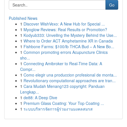
Go
Published News
1
Discover WishVexo: A New Hub for Special ...
1
Myoglow Reviews: Real Results or Promotion?
1
Kodyub333: Unveiling the Mystery Behind the Use...
1
Where to Order ACT Amphetamine XR in Canada
1
Fishbone Farms: $100/lb THCA Bud – A New Bo...
1
Common promoting errors Acupuncture Clinics
sho...
1
Connecting Amibroker to Real-Time Data: A
Compr...
1
Como elegir una produccion profesional de monta...
1
Revolutionary computational approaches are tran...
1
Cara Mudah Menang123 copyright: Panduan
Lengkap...
1
de88: A Deep Dive
1
Premium Glass Coating: Your Top Coating ...
1
ระบบบริหารจัดการผู้ร่วมงานมงคลสมรส